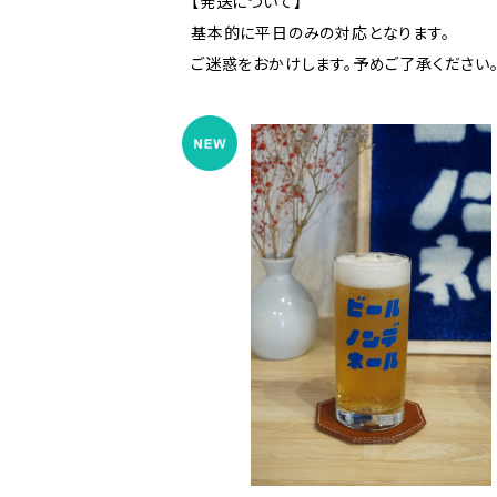
【発送について】
基本的に平日のみの対応となります。
ご迷惑をおかけします。予めご了承ください
COMING SOON
【新入荷】ビアグラス ビールノンデネー
酒 乾杯 酔眠
¥1,850