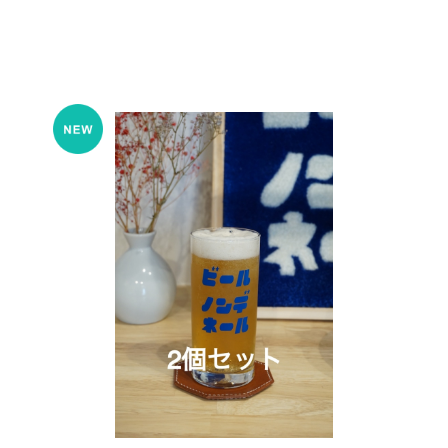
。
COMING SOON
ル 麦
【新入荷】ビアグラス （2個セット） ビールノン
【再
デネール 麦酒 乾杯 酔眠
¥3,300