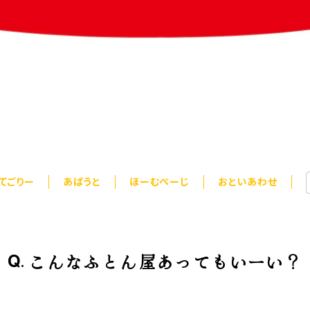
てごりー
あばうと
ほーむぺーじ
おといあわせ
こんなふとん屋あってもいーい？