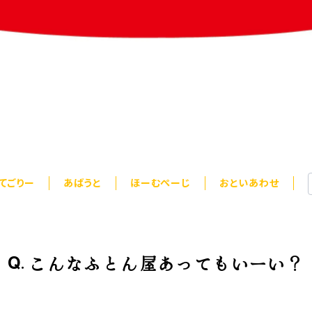
てごりー
あばうと
ほーむぺーじ
おといあわせ
こんなふとん屋あってもいーい？