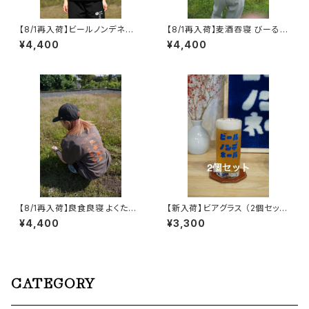
【8/1再入荷】ビールノンデネー
【8/1再入荷】麦酒吞寝 びーるの
ル Tシャツ ブラックｘホワイト
んでねーる Tシャツ サックス
¥4,400
¥4,400
【8/1再入荷】良食良寝 よくたべ
【新入荷】ビアグラス （2個セッ
てよくねる Tシャツ チャコール
ト） ビールノンデネール 麦酒 乾
¥4,400
¥3,300
杯 酔眠
CATEGORY